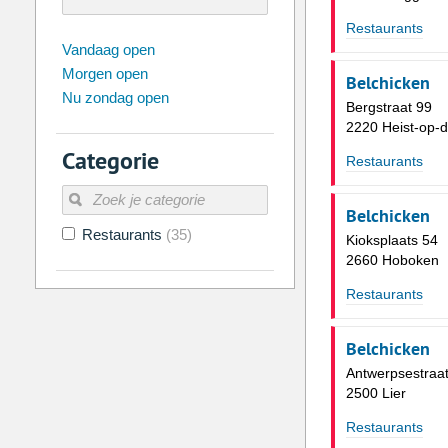
Restaurants
augustus
2026
Vandaag open
Morgen open
Zo
Ma
Di
Wo
Do
Vr
Belchicken
Nu zondag open
26
27
28
29
30
31
Bergstraat 99
2220 Heist-op-
2
3
4
5
6
7
Categorie
Restaurants
9
10
11
12
13
14
16
17
18
19
20
21
Belchicken
Restaurants
(35)
23
24
25
26
27
28
Kioksplaats 54
2660 Hoboken
30
31
1
2
3
4
Restaurants
Vandaag
Legen
Belchicken
Antwerpsestraat
2500 Lier
Restaurants