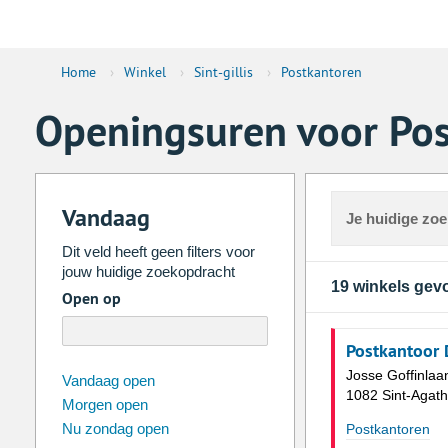
Home
›
Winkel
›
Sint-gillis
›
Postkantoren
Openingsuren voor Post
Vandaag
Je huidige zo
Dit veld heeft geen filters voor
jouw huidige zoekopdracht
19 winkels ge
Open op
Postkantoor 
Josse Goffinlaa
augustus
2026
Vandaag open
1082 Sint-Agat
Morgen open
Zo
Ma
Di
Wo
Do
Vr
Nu zondag open
Postkantoren
26
27
28
29
30
31