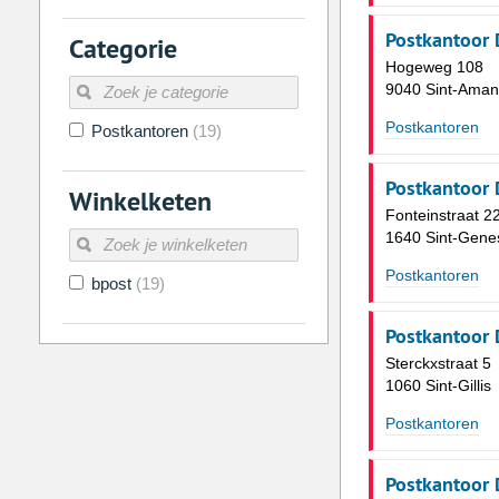
2
3
4
5
6
7
Postkantoor 
Categorie
9
10
11
12
13
14
Hogeweg 108
9040 Sint-Aman
16
17
18
19
20
21
Postkantoren
Postkantoren
(19)
23
24
25
26
27
28
30
31
1
2
3
4
Postkantoor 
Winkelketen
Fonteinstraat 2
Vandaag
Legen
1640 Sint-Gene
Postkantoren
bpost
(19)
Postkantoor 
Sterckxstraat 5
1060 Sint-Gillis
Postkantoren
Postkantoor 