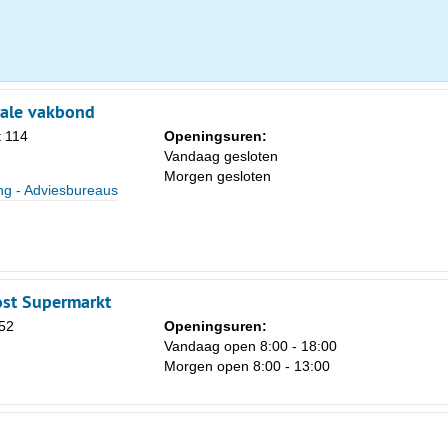
rale vakbond
t 114
Openingsuren:
Za
Vandaag gesloten
1
Morgen gesloten
ng - Adviesbureaus
8
15
22
st Supermarkt
29
52
Openingsuren:
5
Vandaag open 8:00 - 18:00
Morgen open 8:00 - 13:00