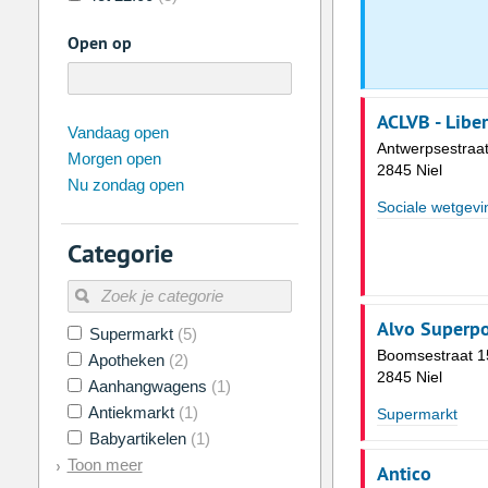
Open op
ACLVB - Libe
augustus
2026
Vandaag open
Antwerpsestraa
Morgen open
Zo
Ma
Di
Wo
Do
Vr
2845 Niel
Nu zondag open
26
27
28
29
30
31
Sociale wetgevi
2
3
4
5
6
7
Categorie
9
10
11
12
13
14
16
17
18
19
20
21
Alvo Superpo
Supermarkt
(5)
23
24
25
26
27
28
Boomsestraat 1
Apotheken
(2)
30
31
1
2
3
4
2845 Niel
Aanhangwagens
(1)
Antiekmarkt
(1)
Supermarkt
Vandaag
Legen
Babyartikelen
(1)
Toon meer
Antico