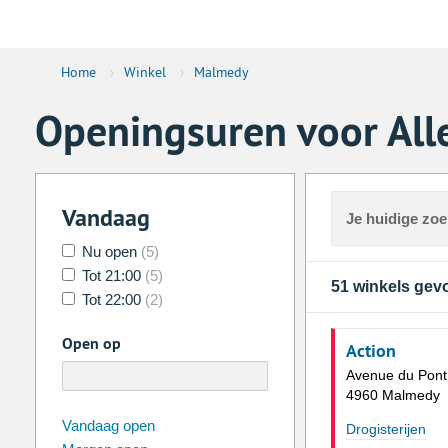
Home
›
Winkel
›
Malmedy
Openingsuren voor All
Vandaag
Je huidige zo
Nu open
(5)
Tot 21:00
(5)
51 winkels ge
Tot 22:00
(2)
Open op
Action
Avenue du Pont
4960 Malmedy
augustus
2026
Vandaag open
Drogisterijen