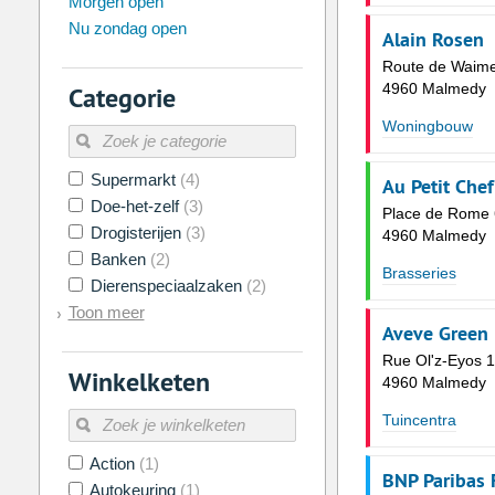
Morgen open
Zo
Ma
Di
Wo
Do
Vr
Nu zondag open
26
27
28
29
30
31
Alain Rosen
Route de Waim
2
3
4
5
6
7
4960 Malmedy
Categorie
9
10
11
12
13
14
Woningbouw
16
17
18
19
20
21
Supermarkt
(4)
23
24
25
26
27
28
Au Petit Chef
Doe-het-zelf
(3)
Place de Rome 
30
31
1
2
3
4
Drogisterijen
(3)
4960 Malmedy
Banken
(2)
Brasseries
Vandaag
Legen
Dierenspeciaalzaken
(2)
Toon meer
Aveve Green 
Rue Ol'z-Eyos 1
Winkelketen
4960 Malmedy
Tuincentra
Action
(1)
BNP Paribas 
Autokeuring
(1)