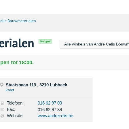
elis Bouwmaterialen
erialen
Nu open
Alle winkels van André Celis Bouwm
pen tot 18:00.
Staatsbaan 119 , 3210 Lubbeek
kaart
Telefoon:
016 62 97 00
Fax:
016 62 97 39
Website:
www.andrecelis.be