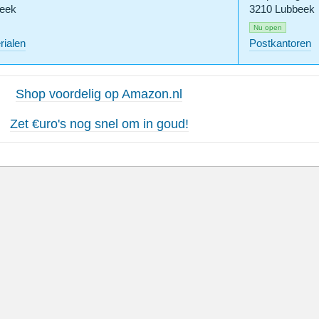
eek
3210 Lubbeek
Nu open
ialen
Postkantoren
Shop voordelig op Amazon.nl
Zet €uro's nog snel om in goud!