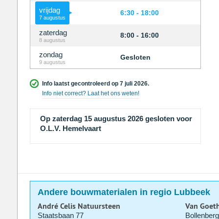
vrijdag
6:30 - 18:00
7 augustus
zaterdag
8:00 - 16:00
8 augustus
zondag
Gesloten
9 augustus
Info laatst gecontroleerd op 7 juli 2026.
Info niet correct? Laat het ons weten!
Op zaterdag 15 augustus 2026 gesloten voor
O.L.V. Hemelvaart
Andere bouwmaterialen in regio Lubbeek
André Celis Natuursteen
Van Goet
Staatsbaan 77
Bollenberg