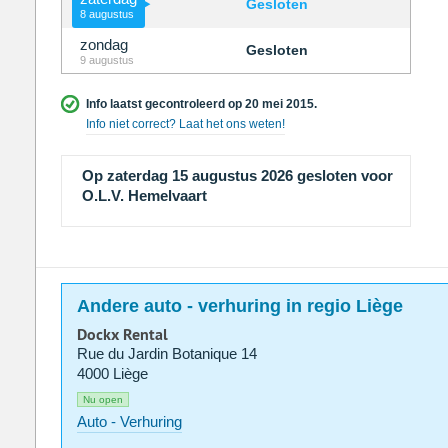
Gesloten
8 augustus
zondag
Gesloten
9 augustus
Info laatst gecontroleerd op 20 mei 2015.
Info niet correct? Laat het ons weten!
Op zaterdag 15 augustus 2026 gesloten voor
O.L.V. Hemelvaart
Andere auto - verhuring in regio Liège
Dockx Rental
Rue du Jardin Botanique 14
4000 Liège
Nu open
Auto - Verhuring