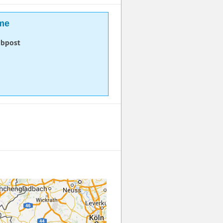
me
 bpost