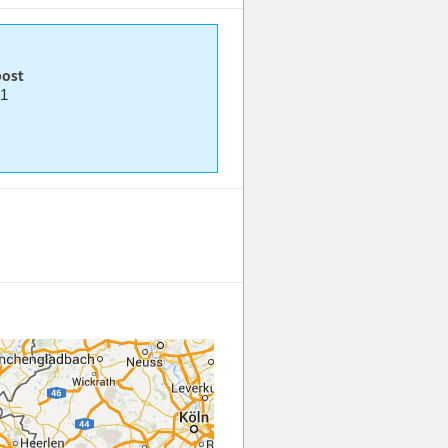
post
 1