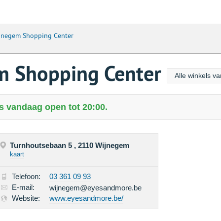
jnegem Shopping Center
m Shopping Center
Alle winkels v
 vandaag open tot 20:00.
Turnhoutsebaan 5 , 2110 Wijnegem
kaart
Telefoon:
03 361 09 93
E-mail:
wijnegem@eyesandmore.be
Website:
www.eyesandmore.be/