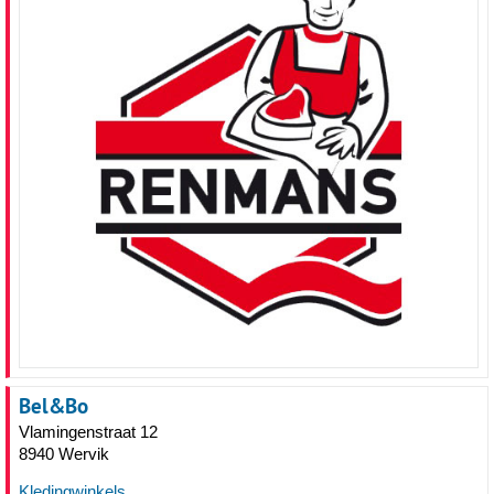
Bel&Bo
Vlamingenstraat 12
8940 Wervik
Kledingwinkels