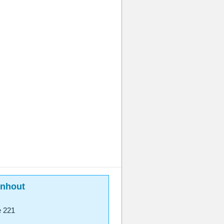
rnhout
e 221