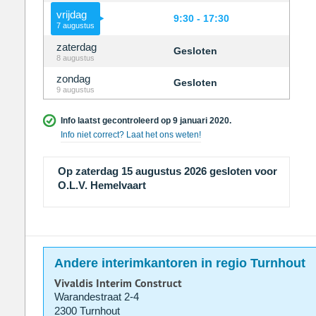
vrijdag
9:30 - 17:30
7 augustus
zaterdag
Gesloten
8 augustus
zondag
Gesloten
9 augustus
Info laatst gecontroleerd op 9 januari 2020.
Info niet correct? Laat het ons weten!
Op zaterdag 15 augustus 2026 gesloten voor
O.L.V. Hemelvaart
Andere interimkantoren in regio Turnhout
Vivaldis Interim Construct
Warandestraat 2-4
2300 Turnhout