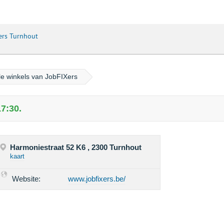
ers Turnhout
le winkels van JobFIXers
7:30.
Harmoniestraat 52 K6 , 2300 Turnhout
kaart
Website:
www.jobfixers.be/