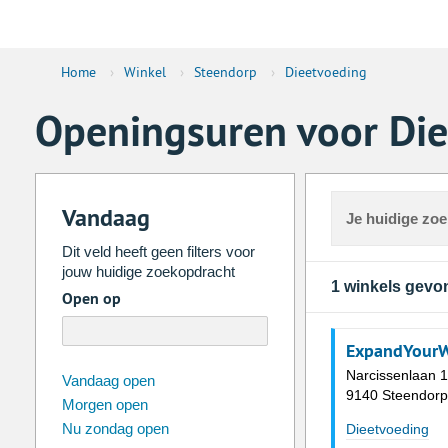
Home
›
Winkel
›
Steendorp
›
Dieetvoeding
Openingsuren voor Die
Vandaag
Je huidige zo
Dit veld heeft geen filters voor
jouw huidige zoekopdracht
1 winkels gevo
Open op
ExpandYourW
Narcissenlaan 1
augustus
2026
Vandaag open
9140 Steendorp
Morgen open
Zo
Ma
Di
Wo
Do
Vr
Nu zondag open
Dieetvoeding
26
27
28
29
30
31