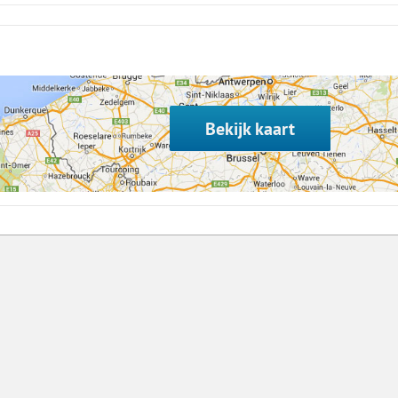
8
15
22
29
Bekijk kaart
5