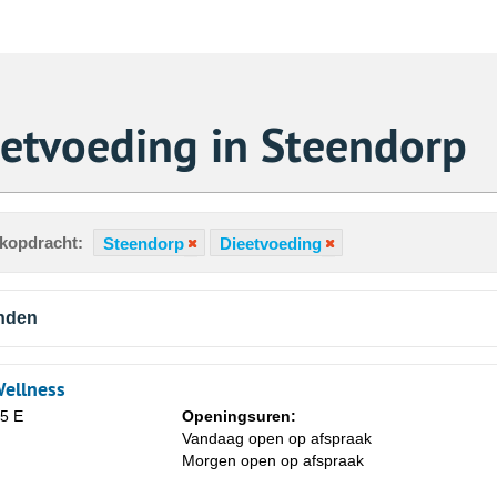
etvoeding in Steendorp
ekopdracht:
Steendorp
Dieetvoeding
nden
ellness
5 E
Openingsuren:
Vandaag open op afspraak
Za
Morgen open op afspraak
1