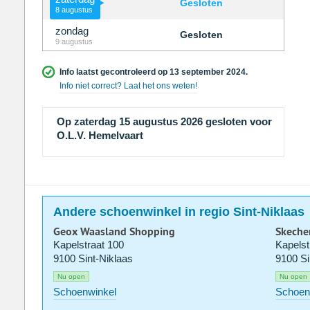
Gesloten
8 augustus
zondag
Gesloten
9 augustus
Info laatst gecontroleerd op 13 september 2024.
Info niet correct? Laat het ons weten!
Op zaterdag 15 augustus 2026 gesloten voor
O.L.V. Hemelvaart
Andere schoenwinkel in regio Sint-Niklaas
Geox Waasland Shopping
Skeche
Kapelstraat 100
Kapelst
9100 Sint-Niklaas
9100 Si
Nu open
Nu open
Schoenwinkel
Schoen