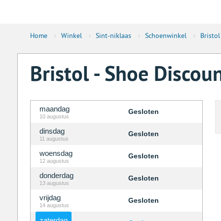
Home
›
Winkel
›
Sint-niklaas
›
Schoenwinkel
›
Bristol
Bristol - Shoe Discou
maandag
Gesloten
10 augustus
dinsdag
Gesloten
11 augustus
woensdag
Gesloten
12 augustus
donderdag
Gesloten
13 augustus
vrijdag
Gesloten
14 augustus
zaterdag