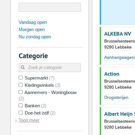
augustus
2026
Vandaag open
Morgen open
Zo
Ma
Di
Wo
Do
Vr
ALKEBA NV
Nu zondag open
26
27
28
29
30
31
Brusselsesteen
9280 Lebbeke
2
3
4
5
6
7
Categorie
Aanhangwagen
9
10
11
12
13
14
16
17
18
19
20
21
Action
Supermarkt
(7)
23
24
25
26
27
28
Brusselsesteen
Kledingwinkels
(3)
9280 Lebbeke
30
31
1
2
3
4
Aannemers - Woningbouw
Drogisterijen
(2)
Vandaag
Legen
Banken
(2)
Albert Heijn
Doe-het-zelf
(2)
Toon meer
Brusselsesteen
9280 Lebbeke