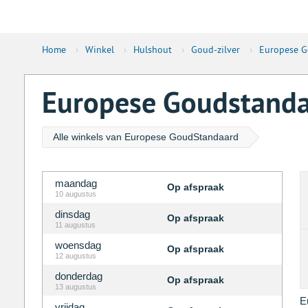
Home
›
Winkel
›
Hulshout
›
Goud-zilver
›
Europese G
Europese Goudstandaa
Alle winkels van Europese GoudStandaard
maandag
Op afspraak
10 augustus
dinsdag
Op afspraak
11 augustus
woensdag
Op afspraak
12 augustus
donderdag
Op afspraak
13 augustus
E
vrijdag