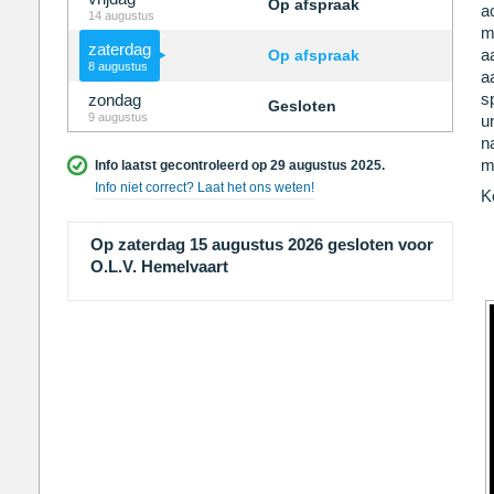
Op afspraak
a
14 augustus
m
zaterdag
a
Op afspraak
8 augustus
a
s
zondag
Gesloten
9 augustus
u
n
m
Info laatst gecontroleerd op 29 augustus 2025.
Info niet correct? Laat het ons weten!
K
Op zaterdag 15 augustus 2026 gesloten voor
O.L.V. Hemelvaart