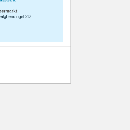
upermarkt
ilghensingel 2D