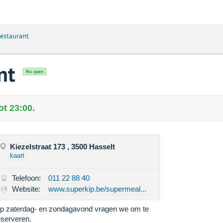
Restaurant
nt
Nu open
ot 23:00.
Kiezelstraat 173 , 3500 Hasselt
kaart
Telefoon:
011 22 88 40
Website:
www.superkip.be/supermeal...
p zaterdag- en zondagavond vragen we om te
eserveren.