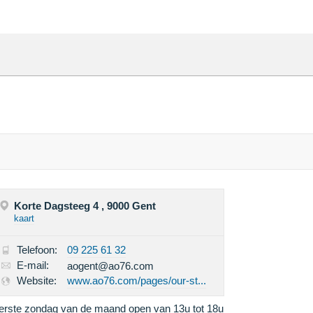
Korte Dagsteeg 4 , 9000 Gent
kaart
Telefoon:
09 225 61 32
E-mail:
aogent@ao76.com
Website:
www.ao76.com/pages/our-st...
erste zondag van de maand open van 13u tot 18u