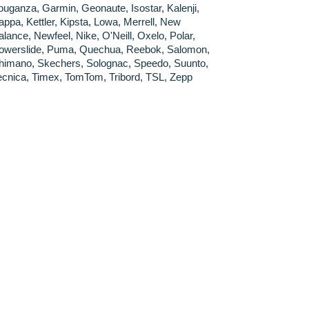
ouganza, Garmin, Geonaute, Isostar, Kalenji,
appa, Kettler, Kipsta, Lowa, Merrell, New
alance, Newfeel, Nike, O'Neill, Oxelo, Polar,
owerslide, Puma, Quechua, Reebok, Salomon,
himano, Skechers, Solognac, Speedo, Suunto,
ecnica, Timex, TomTom, Tribord, TSL, Zepp