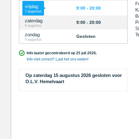
F
vrijdag
9:00 - 20:00
K
7 augustus
B
zaterdag
P
9:00 - 20:00
8 augustus
S
zondag
T
Gesloten
9 augustus
Info laatst gecontroleerd op 25 juli 2026.
Info niet correct? Laat het ons weten!
Op zaterdag 15 augustus 2026 gesloten voor
O.L.V. Hemelvaart