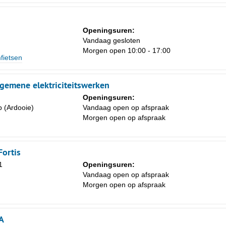
Openingsuren:
Vandaag gesloten
Za
Morgen open 10:00 - 17:00
fietsen
1
8
algemene elektriciteitswerken
15
Openingsuren:
 (Ardooie)
Vandaag open op afspraak
22
Morgen open op afspraak
29
5
Fortis
1
Openingsuren:
Vandaag open op afspraak
Morgen open op afspraak
A