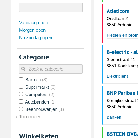
Atleticom
Oostlaan 2
augustus
2026
Vandaag open
8850 Ardooie
Morgen open
Zo
Ma
Di
Wo
Do
Vr
Fietsen en brom
Nu zondag open
26
27
28
29
30
31
2
3
4
5
6
7
B-electric - 
Categorie
9
10
11
12
13
14
Steenstraat 41
8851 Koolskamp
16
17
18
19
20
21
Elektriciens
Banken
(3)
23
24
25
26
27
28
Supermarkt
(3)
30
31
1
2
3
4
BNP Paribas 
Computers
(2)
Kortrijksestraat 
Autobanden
(1)
Vandaag
Legen
8850 Ardooie
Beenhouwerijen
(1)
Toon meer
Banken
BSTEEN BVB
Winkelketen