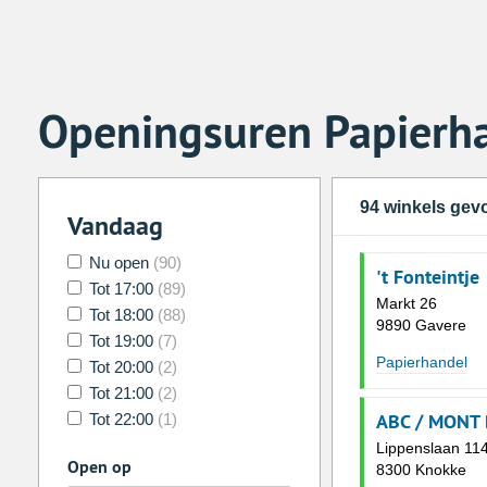
Openingsuren Papierh
94 winkels ge
Vandaag
Nu open
(90)
't Fonteintje
Tot 17:00
(89)
Markt 26
Tot 18:00
(88)
9890 Gavere
Tot 19:00
(7)
Papierhandel
Tot 20:00
(2)
Tot 21:00
(2)
ABC / MONT 
Tot 22:00
(1)
Lippenslaan 11
Open op
8300 Knokke