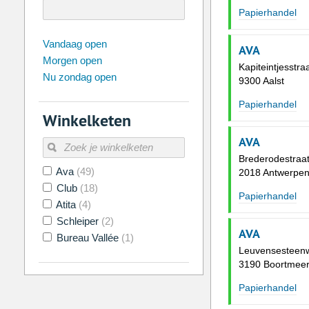
Papierhandel
augustus
2026
Vandaag open
AVA
Morgen open
Zo
Ma
Di
Wo
Do
Vr
Kapiteintjesstra
Nu zondag open
26
27
28
29
30
31
9300 Aalst
2
3
4
5
6
7
Papierhandel
Winkelketen
9
10
11
12
13
14
AVA
16
17
18
19
20
21
Brederodestraat
Ava
(49)
23
24
25
26
27
28
2018 Antwerpe
Club
(18)
30
31
1
2
3
4
Papierhandel
Atita
(4)
Schleiper
(2)
Vandaag
Legen
AVA
Bureau Vallée
(1)
Leuvensesteen
3190 Boortmee
Papierhandel