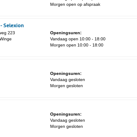
Morgen open op afspraak
Za
1
- Selexion
8
weg 223
Openingsuren:
15
-Winge
Vandaag open 10:00 - 18:00
Morgen open 10:00 - 18:00
22
29
5
Openingsuren:
Vandaag gesloten
Morgen gesloten
Openingsuren:
Vandaag gesloten
Morgen gesloten