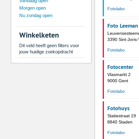
Vandaag open
Morgen open
Zo
Ma
Di
Wo
Do
Vr
Fotolabo
Nu zondag open
26
27
28
29
30
31
Foto Leeman 
2
3
4
5
6
7
Winkelketen
Leuvensesteen
9
10
11
12
13
14
3390 Sint-Joris
Dit veld heeft geen filters voor
16
17
18
19
20
21
Fotolabo
jouw huidige zoekopdracht
23
24
25
26
27
28
Fotocenter
30
31
1
2
3
4
Vlasmarkt 2
9000 Gent
Vandaag
Legen
Fotolabo
Fotohuys
Statiestraat 19
8840 Staden
Fotolabo