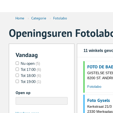
Home
›
Categorie
›
Fotolabo
Openingsuren Fotolab
11 winkels gev
Vandaag
Nu open
(5)
FOTO DE BA
Tot 17:00
(6)
GISTELSE STE
Tot 18:00
(6)
8200 ST. ANDR
Tot 19:00
(1)
Fotolabo
Open op
Foto Gysels
Kerkstraat 21/3
2330 Merksplas
augustus
2026