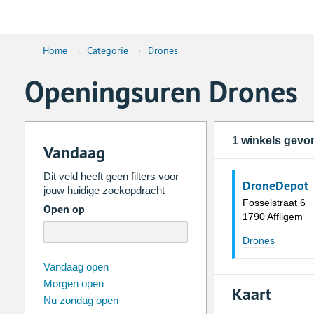
Home
›
Categorie
›
Drones
Openingsuren Drones
1 winkels gevo
Vandaag
Dit veld heeft geen filters voor
DroneDepot
jouw huidige zoekopdracht
Fosselstraat 6
Open op
1790 Affligem
Drones
augustus
2026
Vandaag open
Morgen open
Zo
Ma
Di
Wo
Do
Vr
Kaart
Nu zondag open
26
27
28
29
30
31