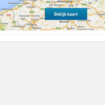
8
15
Bekijk kaart
22
29
5