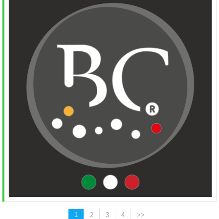
1
2
3
4
>>