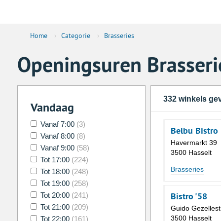
Home
›
Categorie
›
Brasseries
Openingsuren Brasseri
332 winkels g
Vandaag
Vanaf 7:00
(3)
Belbu Bistro
Vanaf 8:00
(8)
Havermarkt 39
Vanaf 9:00
(58)
3500 Hasselt
Tot 17:00
(224)
Brasseries
Tot 18:00
(248)
Tot 19:00
(258)
Bistro '58
Tot 20:00
(241)
Tot 21:00
(209)
Guido Gezellest
3500 Hasselt
Tot 22:00
(161)