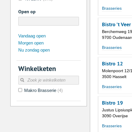
Brasseries
Open op
Bistro 't Veer
Berchemweg 1
augustus
2026
Vandaag open
9700 Oudenaar
Morgen open
Zo
Ma
Di
Wo
Do
Vr
Brasseries
Nu zondag open
26
27
28
29
30
31
2
3
4
5
6
7
Bistro 12
Winkelketen
9
10
11
12
13
14
Molenpoort 12/
3500 Hasselt
16
17
18
19
20
21
Brasseries
Makro Brasserie
(4)
23
24
25
26
27
28
30
31
1
2
3
4
Bistro 19
Justus Lipsiuspl
Vandaag
Legen
3090 Overijse
Brasseries