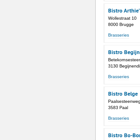
Bistro Arthie'
Wollestraat 10
8000 Brugge
Brasseries
Bistro Begij
Betekomsestee
3130 Begijnendi
Brasseries
Bistro Belge
Paalsesteenweg
3583 Paal
Brasseries
Bistro Bo-Bo