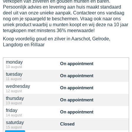
verkopen van zilveren en gouden munten en baren.
Persoonlijk advies en levering aan huis maakt standaard
deel uit van onze unieke aanpak. Contacteer ons vandaag
nog om je spaargeld te beschermen. Vraag ook naar ons
uniek product waarbij u munten koopt en wij deze na 10 jaar
terugkopen met minstens 36% meerwaarde!
Koop voordelig goud en zilver in Aarschot, Gelrode,
Langdorp en Rillaar
monday
On appointment
10 august
tuesday
On appointment
11 august
wednesday
On appointment
12 august
thursday
On appointment
13 august
friday
On appointment
14 august
saturday
Closed
15 august