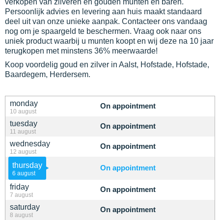
verkopen van zilveren en gouden munten en baren.
Persoonlijk advies en levering aan huis maakt standaard
deel uit van onze unieke aanpak. Contacteer ons vandaag
nog om je spaargeld te beschermen. Vraag ook naar ons
uniek product waarbij u munten koopt en wij deze na 10 jaar
terugkopen met minstens 36% meerwaarde!
Koop voordelig goud en zilver in Aalst, Hofstade, Hofstade,
Baardegem, Herdersem.
monday
On appointment
10 august
tuesday
On appointment
11 august
wednesday
On appointment
12 august
thursday
On appointment
6 august
friday
On appointment
7 august
saturday
On appointment
8 august