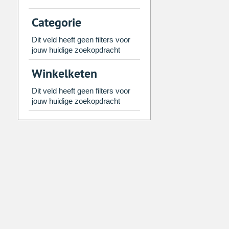
2
3
4
5
6
7
Categorie
9
10
11
12
13
14
Dit veld heeft geen filters voor
16
17
18
19
20
21
jouw huidige zoekopdracht
23
24
25
26
27
28
Winkelketen
30
31
1
2
3
4
Dit veld heeft geen filters voor
jouw huidige zoekopdracht
Vandaag
Legen