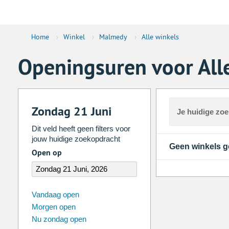
Home
›
Winkel
›
Malmedy
›
Alle winkels
Openingsuren voor All
Zondag 21 Juni
Je huidige zo
Dit veld heeft geen filters voor
jouw huidige zoekopdracht
Geen winkels 
Open op
augustus
2026
Vandaag open
Morgen open
Zo
Ma
Di
Wo
Do
Vr
Nu zondag open
26
27
28
29
30
31