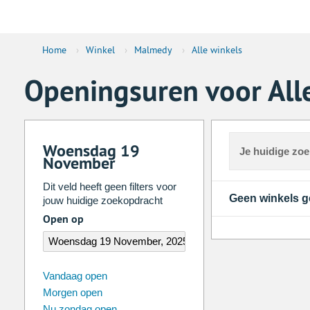
Home
›
Winkel
›
Malmedy
›
Alle winkels
Openingsuren voor All
Woensdag 19
Je huidige zo
November
Dit veld heeft geen filters voor
Geen winkels 
jouw huidige zoekopdracht
Open op
augustus
2026
Vandaag open
Morgen open
Zo
Ma
Di
Wo
Do
Vr
Nu zondag open