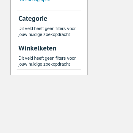
26
27
28
29
30
31
2
3
4
5
6
7
Categorie
9
10
11
12
13
14
Dit veld heeft geen filters voor
16
17
18
19
20
21
jouw huidige zoekopdracht
23
24
25
26
27
28
Winkelketen
30
31
1
2
3
4
Dit veld heeft geen filters voor
jouw huidige zoekopdracht
Vandaag
Legen