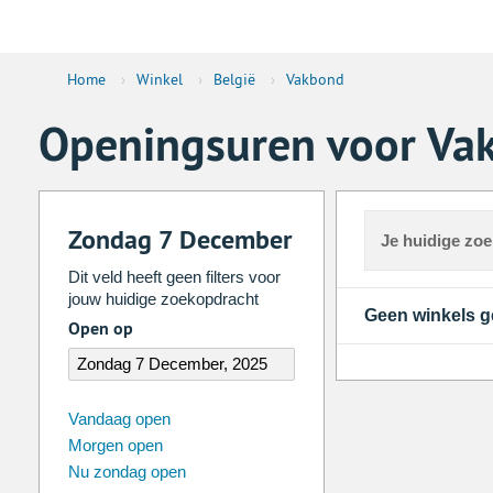
Home
›
Winkel
›
België
›
Vakbond
Openingsuren voor Vak
Zondag 7 December
Je huidige zo
Dit veld heeft geen filters voor
jouw huidige zoekopdracht
Geen winkels 
Open op
augustus
2026
Vandaag open
Morgen open
Zo
Ma
Di
Wo
Do
Vr
Nu zondag open
26
27
28
29
30
31