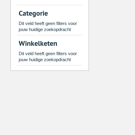
2
3
4
5
6
7
Categorie
9
10
11
12
13
14
Dit veld heeft geen filters voor
16
17
18
19
20
21
jouw huidige zoekopdracht
23
24
25
26
27
28
Winkelketen
30
31
1
2
3
4
Dit veld heeft geen filters voor
jouw huidige zoekopdracht
Vandaag
Legen