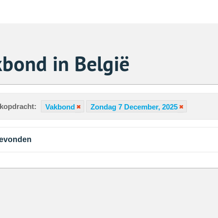
bond in België
ekopdracht:
Vakbond
Zondag 7 December, 2025
gevonden
Za
1