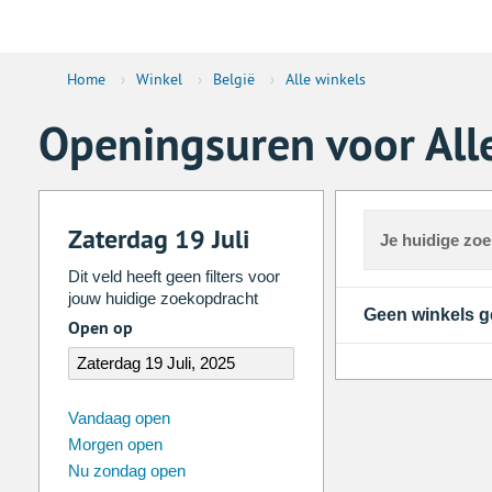
Home
›
Winkel
›
België
›
Alle winkels
Openingsuren voor Alle
Zaterdag 19 Juli
Je huidige zo
Dit veld heeft geen filters voor
jouw huidige zoekopdracht
Geen winkels 
Open op
augustus
2026
Vandaag open
Morgen open
Zo
Ma
Di
Wo
Do
Vr
Nu zondag open
26
27
28
29
30
31