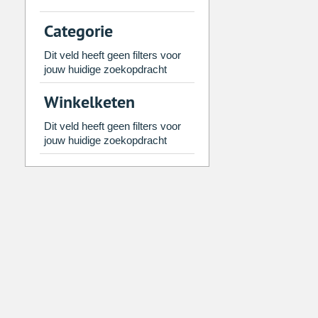
2
3
4
5
6
7
Categorie
9
10
11
12
13
14
Dit veld heeft geen filters voor
16
17
18
19
20
21
jouw huidige zoekopdracht
23
24
25
26
27
28
Winkelketen
30
31
1
2
3
4
Dit veld heeft geen filters voor
jouw huidige zoekopdracht
Vandaag
Legen