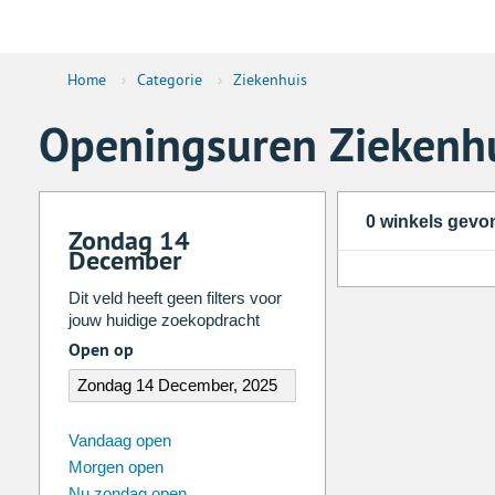
Home
›
Categorie
›
Ziekenhuis
Openingsuren Ziekenh
0 winkels gevo
Zondag 14
December
Dit veld heeft geen filters voor
jouw huidige zoekopdracht
Open op
augustus
2026
Vandaag open
Morgen open
Zo
Ma
Di
Wo
Do
Vr
Nu zondag open