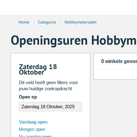
Home
›
Categorie
›
Hobbymaterialen
Openingsuren Hobbyma
0 winkels gevo
Zaterdag 18
Oktober
Dit veld heeft geen filters voor
jouw huidige zoekopdracht
Open op
augustus
2026
Vandaag open
Morgen open
Zo
Ma
Di
Wo
Do
Vr
Nu zondag open