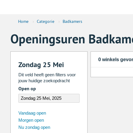
Home
›
Categorie
›
Badkamers
Openingsuren Badkam
0 winkels gevo
Zondag 25 Mei
Dit veld heeft geen filters voor
jouw huidige zoekopdracht
Open op
augustus
2026
Vandaag open
Morgen open
Zo
Ma
Di
Wo
Do
Vr
Nu zondag open
26
27
28
29
30
31