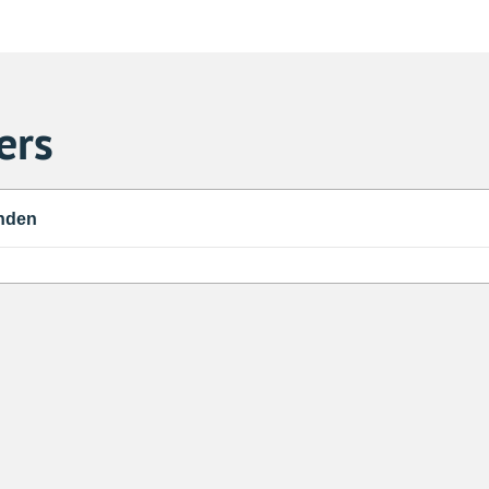
ers
nden
Za
1